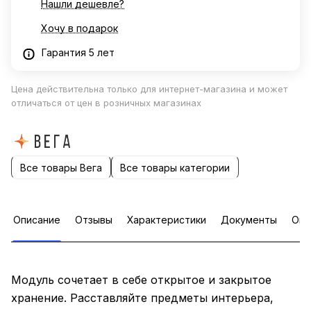
Нашли дешевле?
Хочу в подарок
Гарантия 5 лет
Цена действительна только для интернет-магазина и может
отличаться от цен в розничных магазинах
Все товары Вега
Все товары категории
Описание
Отзывы
Характеристики
Документы
Опл
Модуль сочетает в себе открытое и закрытое
хранение. Расставляйте предметы интерьера,