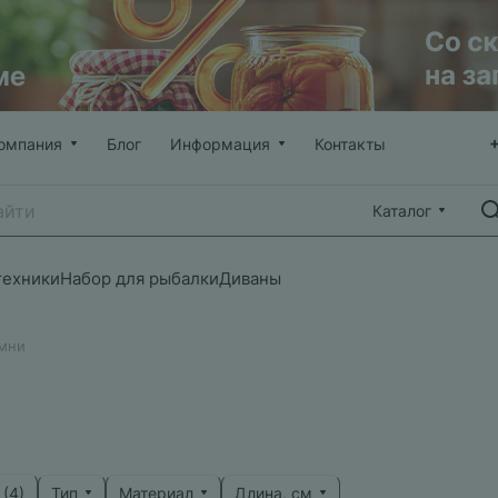
омпания
Блог
Информация
Контакты
Каталог
техники
Набор для рыбалки
Диваны
мни
Тип
Материал
Длина, см
 (
4
)