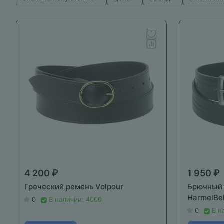
4 200 ₽
1 950 ₽
Греческий ремень Volpour
Брючный 
HarmelBel
0
В наличии: 4000
0
В н