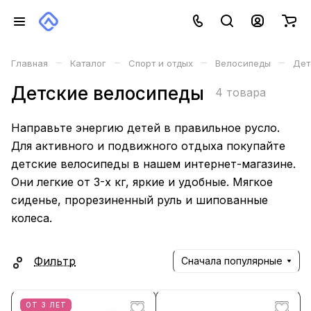
–
–
–
–
Главная
Каталог
Спорт и отдых
Велосипеды
Дет
Детские велосипеды
4 товара
Направьте энергию детей в правильное русло.
Для активного и подвижного отдыха покупайте
детские велосипеды в нашем интернет-магазине.
Они легкие от 3-х кг, яркие и удобные. Мягкое
сиденье, прорезиненный руль и шипованные
колеса.
Фильтр
Сначала популярные
ОТ 3 ЛЕТ