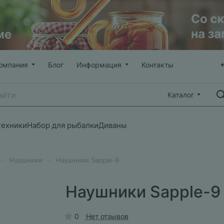
омпания
Блог
Информация
Контакты
Каталог
техники
Набор для рыбалки
Диваны
–
–
Наушники
Наушники Sapple-9
Наушники Sapple-9
0
Нет отзывов