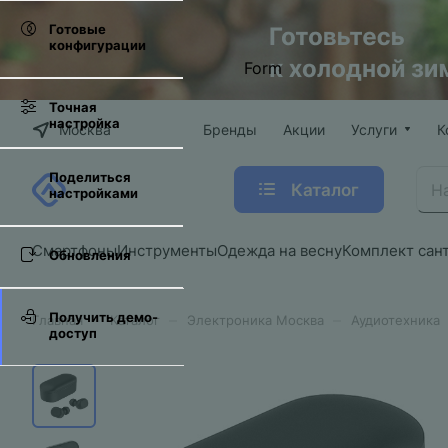
Готовые
конфигурации
Form
Точная
настройка
Москва
Бренды
Акции
Услуги
К
Поделиться
Каталог
настройками
Смартфоны
Инструменты
Одежда на весну
Комплект сан
Обновления
Получить демо-
–
–
–
Главная
Каталог
Электроника Москва
Аудиотехника
доступ