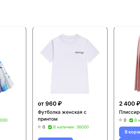
от 960 ₽
2 400 
Футболка женская с
Плиссир
принтом
8000
0
В 
0
В наличии: 36000
В корз