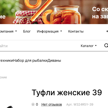
омпания
Блог
Информация
Контакты
Каталог
техники
Набор для рыбалки
Диваны
ские
Туфли женские 39
0
Нет отзывов
Арт.
W324R5Y-39