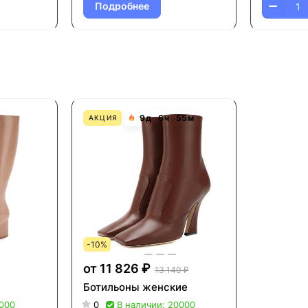
Подробнее
9
д
6
ч
55
м
АКЦИЯ
-10%
от 11 826 ₽
13 140 ₽
Ботильоны женские
6000
0
В наличии: 20000