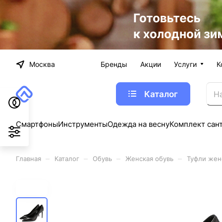
Москва
Бренды
Акции
Услуги
К
Каталог
Смартфоны
Инструменты
Одежда на весну
Комплект сан
–
–
–
–
Главная
Каталог
Обувь
Женская обувь
Туфли жен