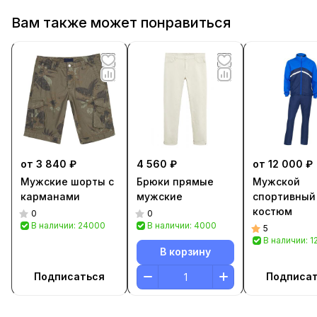
Вам также может понравиться
от 3 840 ₽
4 560 ₽
от 12 000 ₽
Мужские шорты с
Брюки прямые
Мужской
карманами
мужские
спортивный
костюм
0
0
В наличии: 24000
В наличии: 4000
5
В наличии: 
В корзину
Подписаться
Подписа