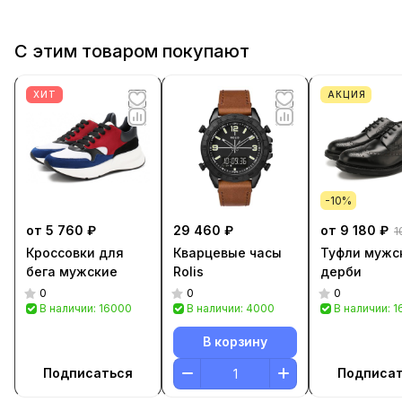
С этим товаром покупают
ХИТ
АКЦИЯ
-10%
от 5 760 ₽
29 460 ₽
от 9 180 ₽
1
Кроссовки для
Кварцевые часы
Туфли мужс
бега мужские
Rolis
дерби
0
0
0
В наличии: 16000
В наличии: 4000
В наличии: 
В корзину
Подписаться
Подписа