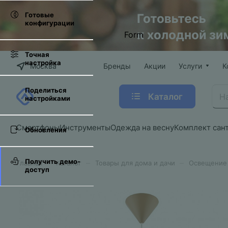
Готовые
конфигурации
Form
Точная
настройка
Москва
Бренды
Акции
Услуги
К
Поделиться
Каталог
настройками
Смартфоны
Инструменты
Одежда на весну
Комплект сан
Обновления
Получить демо-
–
–
–
Главная
Каталог
Товары для дома и дачи
Освещение
доступ