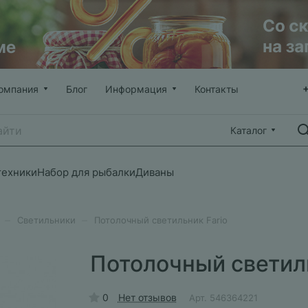
омпания
Блог
Информация
Контакты
Каталог
техники
Набор для рыбалки
Диваны
–
–
Светильники
Потолочный светильник Fario
Потолочный светиль
0
Нет отзывов
Арт.
546364221