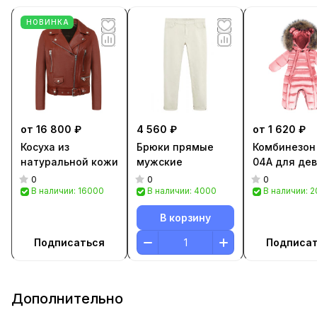
НОВИНКА
от 16 800 ₽
4 560 ₽
от 1 620 ₽
Косуха из
Брюки прямые
Комбинезон 
натуральной кожи
мужские
04A для де
0
0
0
В наличии: 16000
В наличии: 4000
В наличии: 
В корзину
Подписаться
Подписа
Дополнительно