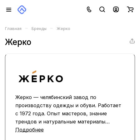
–
–
Главная
Бренды
Жерко
Жерко
Жерко — челябинский завод по
производству одежды и обуви. Работает
с 1972 года. Опыт мастеров, знание
трендов и натуральные материалы
сделали бренд известным по всей России.
Подробнее
Компания создает обувь для всей семьи: