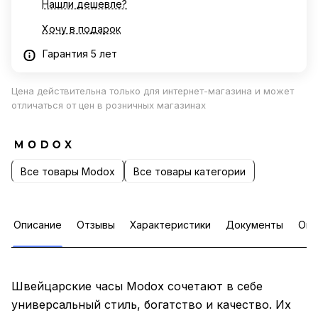
Нашли дешевле?
Хочу в подарок
Гарантия 5 лет
Цена действительна только для интернет-магазина и может
отличаться от цен в розничных магазинах
Все товары Modox
Все товары категории
Описание
Отзывы
Характеристики
Документы
Опл
Швейцарские часы Modox сочетают в себе
универсальный стиль, богатство и качество. Их