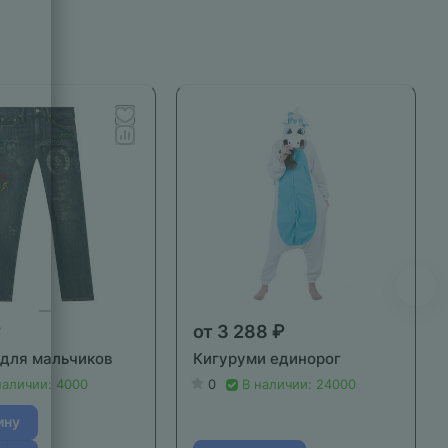
₽
от 3 288 ₽
для мальчиков
Кигуруми единорог
наличии: 4000
0
В наличии: 24000
ину