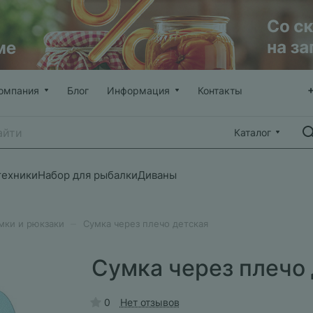
омпания
Блог
Информация
Контакты
Каталог
техники
Набор для рыбалки
Диваны
–
мки и рюкзаки
Сумка через плечо детская
Сумка через плечо 
0
Нет отзывов