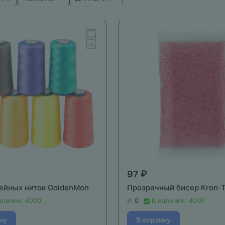
97 ₽
ейных ниток GoldenMon
Прозрачный бисер Kron-
аличии: 4000
0
В наличии: 4000
ну
В корзину