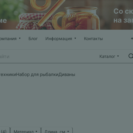
омпания
Блог
Информация
Контакты
Каталог
техники
Набор для рыбалки
Диваны
Материал
Длина, см
 (
4
)