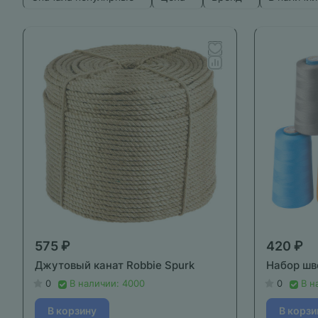
575 ₽
420 ₽
Джутовый канат Robbie Spurk
Набор шв
0
В наличии: 4000
0
В н
В корзину
В корзи