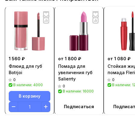
1 560 ₽
от 1 800 ₽
от 1 080 ₽
Флюид для губ
Помада для
Стойкая жи
Botrjoi
увеличения губ
помада Fleri
Salierrty
0
0
В наличии: 4000
В наличии: 
0
В наличии: 16000
В корзину
Подписаться
Подписа