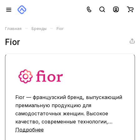
–
–
Главная
Бренды
Fior
Fior
Fior — французский бренд, выпускающий
премиальную продукцию для
самодостаточных женщин. Высокое
качество, современные технологии,
уникальные цветовые гаммы и
Подробнее
непревзойденная стойкость —