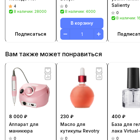
Salierrty
4
0
В наличии: 28000
В наличии: 4000
0
В наличии: 
В корзину
Подписаться
Подписа
Вам также может понравиться
8 000 ₽
230 ₽
400 ₽
Аппарат для
Масло для
База для ге
маникюра
кутикулы Revotry
лака Virtual
0
0
0