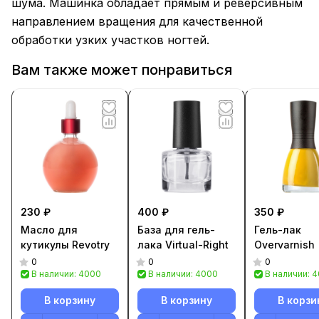
шума. Машинка обладает прямым и реверсивным
направлением вращения для качественной
обработки узких участков ногтей.
Вам также может понравиться
230 ₽
400 ₽
350 ₽
Масло для
База для гель-
Гель-лак
кутикулы Revotry
лака Virtual-Right
Overvarnish
0
0
0
В наличии: 4000
В наличии: 4000
В наличии: 
В корзину
В корзину
В корзи