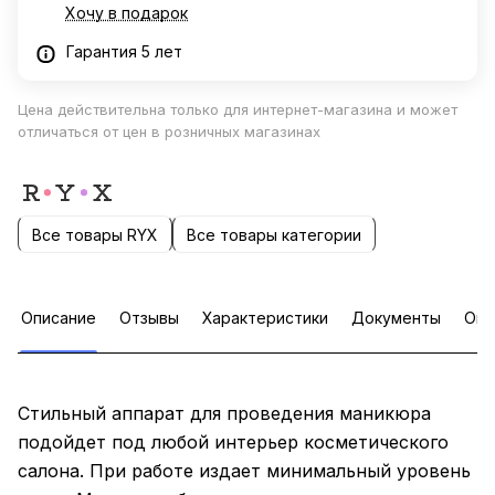
Хочу в подарок
Гарантия 5 лет
Цена действительна только для интернет-магазина и может
отличаться от цен в розничных магазинах
Все товары RYX
Все товары категории
Описание
Отзывы
Характеристики
Документы
Опл
Стильный аппарат для проведения маникюра
подойдет под любой интерьер косметического
салона. При работе издает минимальный уровень