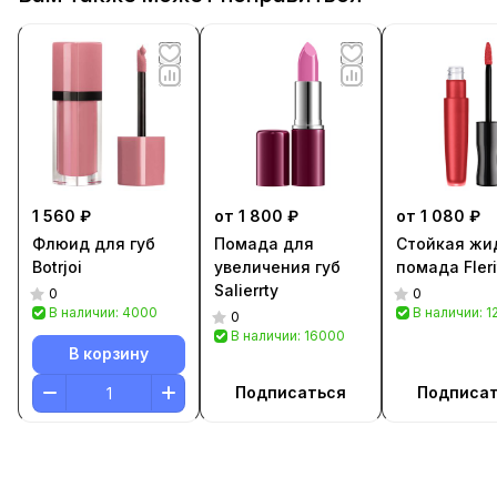
1 560 ₽
от 1 800 ₽
от 1 080 ₽
Флюид для губ
Помада для
Стойкая жи
Botrjoi
увеличения губ
помада Fleri
Salierrty
0
0
В наличии: 4000
В наличии: 
0
В наличии: 16000
В корзину
Подписаться
Подписа