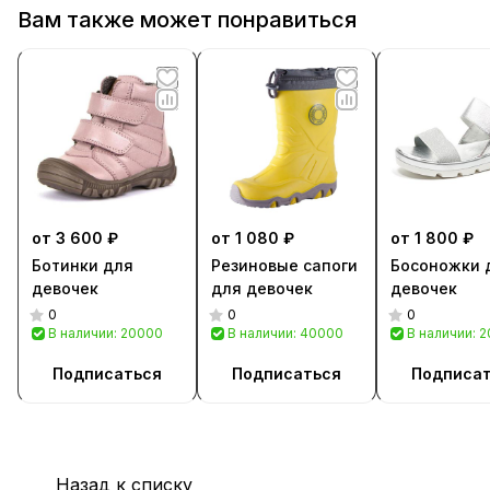
Вам также может понравиться
от 3 600 ₽
от 1 080 ₽
от 1 800 ₽
Ботинки для
Резиновые сапоги
Босоножки 
девочек
для девочек
девочек
0
0
0
В наличии: 20000
В наличии: 40000
В наличии: 
Подписаться
Подписаться
Подписа
Назад к списку