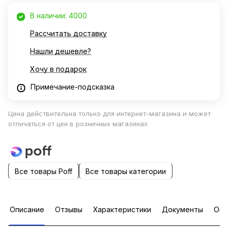
В наличии: 4000
Рассчитать доставку
Нашли дешевле?
Хочу в подарок
Примечание-подсказка
Цена действительна только для интернет-магазина и может
отличаться от цен в розничных магазинах
Все товары Poff
Все товары категории
Описание
Отзывы
Характеристики
Документы
Опл