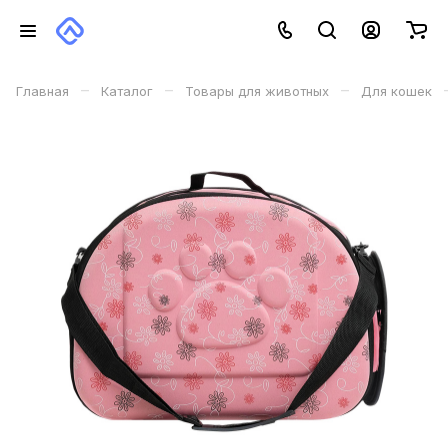
–
–
–
Главная
Каталог
Товары для животных
Для кошек