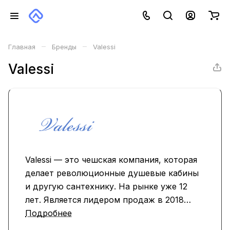
–
–
Главная
Бренды
Valessi
Valessi
Valessi — это чешская компания, которая
делает революционные душевые кабины
и другую сантехнику. На рынке уже 12
лет. Является лидером продаж в 2018
году. Команда занимается полным циклом
Подробнее
поддержания своих продуктов: от