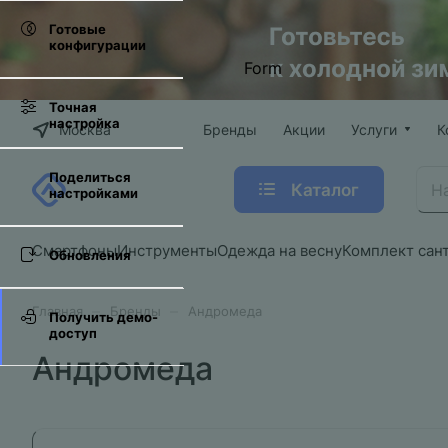
Готовые
конфигурации
Form
Точная
настройка
Москва
Бренды
Акции
Услуги
К
Поделиться
Каталог
настройками
Смартфоны
Инструменты
Одежда на весну
Комплект сан
Обновления
–
–
Главная
Бренды
Андромеда
Получить демо-
доступ
Андромеда