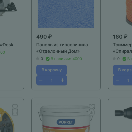
490 ₽
160 ₽
awDesk
Панель из гипсовинила
Триммер
«Отделочный Дом»
«Спирал
000
0
В наличии: 4000
0
В 
В корзину
В корз