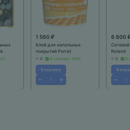
1 560 ₽
6 800 
льных
Клей для напольных
Сетевой
ok
покрытий Porret
Roland
000
0
В наличии: 4000
0
В 
В корзину
В корз