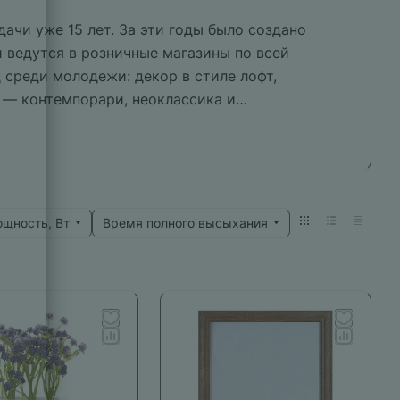
чи уже 15 лет. За эти годы было создано
 ведутся в розничные магазины по всей
 среди молодежи: декор в стиле лофт,
 — контемпорари, неоклассика и
а свои условия. Семья стала известной,
щность, Вт
Время полного высыхания