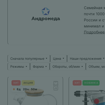
Семейная м
почти 1000
России и с
минимал и 
средиземно
Подробнее
следуя со
Сначала популярные
Цена
Наши предложения
Режимы
Форма
Обороты, об/мин
Объем, м
ХИТ
АКЦИЯ
ХИТ
НОВИНКА
8
д
20
ч
50
м