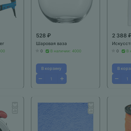
528 ₽
2 388 
er
Шаровая ваза
Искусст
000
0
В наличии: 4000
0
В 
В корзину
В корз