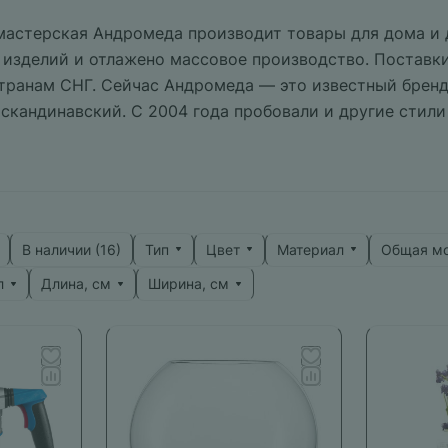
астерская Андромеда производит товары для дома и да
 изделий и отлажено массовое производство. Поставки
транам СНГ. Сейчас Андромеда — это известный бренд
скандинавский. С 2004 года пробовали и другие стили
морский, но мода на экологичные материалы диктовал
временным тенденциям.
Тип
Цвет
Материал
Общая мо
В наличии (
16
)
л
Длина, см
Ширина, см