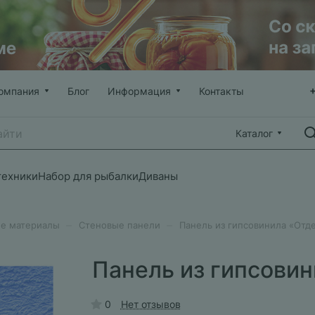
омпания
Блог
Информация
Контакты
Каталог
техники
Набор для рыбалки
Диваны
–
–
е материалы
Стеновые панели
Панель из гипсовинила «От
Панель из гипсови
0
Нет отзывов